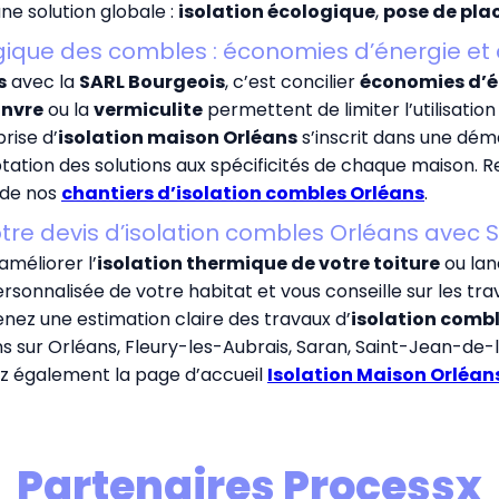
e solution globale :
isolation écologique
,
pose de pla
ogique des combles : économies d’énergie et 
s
avec la
SARL Bourgeois
, c’est concilier
économies d’é
nvre
ou la
vermiculite
permettent de limiter l’utilisatio
rise d’
isolation maison Orléans
s’inscrit dans une dém
tation des solutions aux spécificités de chaque maison. R
 de nos
chantiers d’isolation combles Orléans
.
e devis d’isolation combles Orléans avec 
 améliorer l’
isolation thermique de votre toiture
ou lan
rsonnalisée de votre habitat et vous conseille sur les tra
enez une estimation claire des travaux d’
isolation combl
s sur Orléans, Fleury-les-Aubrais, Saran, Saint-Jean-de-
z également la page d’accueil
Isolation Maison Orléan
Partenaires Processx