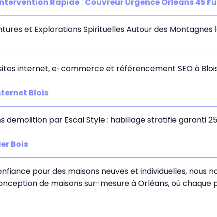
Intervention Rapide
:
Couvreur Urgence Orléans 45 Fui
ures et Explorations Spirituelles Autour des Montagnes 
sites internet, e-commerce et référencement SEO à Bloi
nternet Blois
demolition par Escal Style : habillage stratifie garanti 2
er Bois
fiance pour des maisons neuves et individuelles, nous nou
conception de maisons sur-mesure à Orléans, où chaque pr