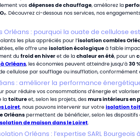
ablement vos
dépenses de chauffage
, améliorez la
perf
CO₂
. Découvrez ci-dessous nos services, nos engagements 
 Orléans : pourquoi la ouate de cellulose est 
solants les plus appréciés pour l’
isolation combles Orlé
itées, elle offre une
isolation écologique
à faible impac
cement du
froid en hiver
et de la
chaleur en été
, pour un
c
 à Orléans
, les économies peuvent atteindre jusqu’à
30 %
e cellulose par soufflage ou insufflation, conformément a
léans : améliorer la performance énergétiq
ur pour réduire vos consommations d’énergie et valoriser
e la
toiture
et, selon les projets, des
murs intérieurs en 
s Loiret
, nous pouvons intervenir sur votre
isolation toi
e Orléans
permettent de bénéficier, selon les dispositifs 
isolation de maison dans le Loiret
.
solation Orléans : l’expertise SARL Bourgeois 