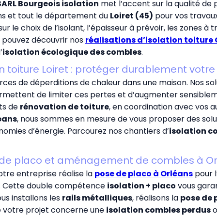
SARL Bourgeois isolation
met l’accent sur la qualité de p
ans et tout le département du
Loiret (45)
pour vos travaux
ur le choix de l’isolant, l’épaisseur à prévoir, les zones à
us pouvez découvrir nos
réalisations d’isolation toiture
’
isolation écologique des combles
.
on toiture Loiret : protéger durablement votre
rces de déperditions de chaleur dans une maison. Nos sol
ettent de limiter ces pertes et d’augmenter sensiblement
ts de
rénovation de toiture
, en coordination avec vos a
éans
, nous sommes en mesure de vous proposer des solut
onomies d’énergie. Parcourez nos chantiers d’
isolation c
 de placo et aménagement de combles à Or
notre entreprise réalise la
pose de placo à Orléans
pour l
. Cette double compétence
isolation + placo
vous garan
us installons les
rails métalliques
, réalisons la
pose de 
ue votre projet concerne une
isolation combles perdus
o