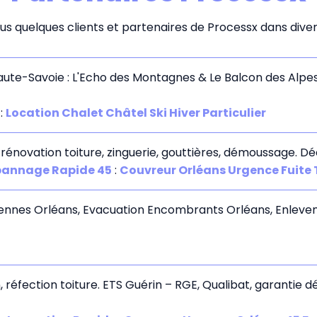
s quelques clients et partenaires de Processx dans divers
te-Savoie : L'Echo des Montagnes & Le Balcon des Alpes. 
:
Location Chalet Châtel Ski Hiver Particulier
 rénovation toiture, zinguerie, gouttières, démoussage. Dé
épannage Rapide 45
:
Couvreur Orléans Urgence Fuite
bennes Orléans, Evacuation Encombrants Orléans, Enleve
 réfection toiture. ETS Guérin – RGE, Qualibat, garantie d