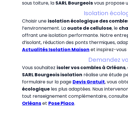
sous toiture, la
SARL Bourgeois
vous propose un
Isolation écol
Choisir une
isolation écologique des comble
l’environnement. La
ouate de cellulose
, le
cha
offrant une isolation performante. Notre entrep
d’isolant, réduction des ponts thermiques, adap
Actualités Isolation Maison
et inspirez-vous
Demandez votr
Vous souhaitez
isoler vos combles à Orléans
,
SARL Bourgeois isolation
réalise une étude pe
formulaire sur la page
Devis Gratuit
, vous obt
écologique
les plus adaptées. Nous intervenon
tout renseignement complémentaire, consulte
Orléans
et
Pose Placo
.